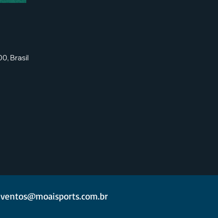
0, Brasil
ventos@moaisports.com.br