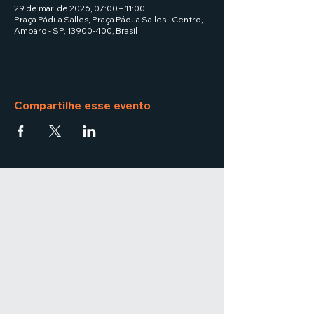
29 de mar. de 2026, 07:00 – 11:00
Praça Pádua Salles, Praça Pádua Salles - Centro,
Amparo - SP, 13900-400, Brasil
Compartilhe esse evento