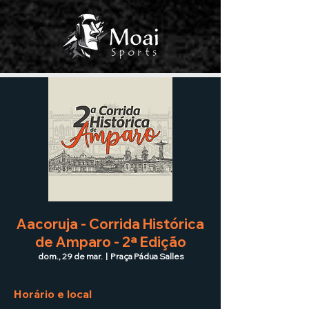
Aacoruja - Corrida Histórica
de Amparo - 2ª Edição
dom., 29 de mar.
  |  
Praça Pádua Salles
Horário e local