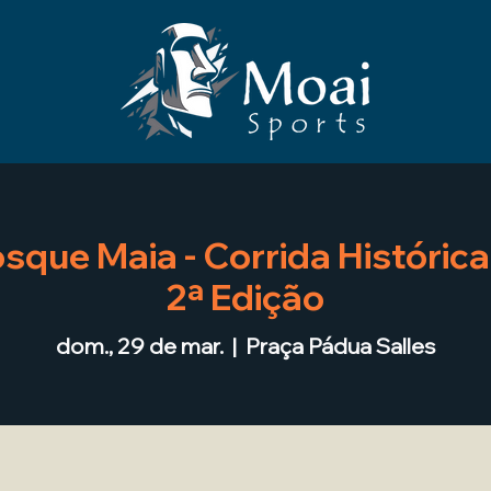
sque Maia - Corrida Históric
2ª Edição
dom., 29 de mar.
  |  
Praça Pádua Salles