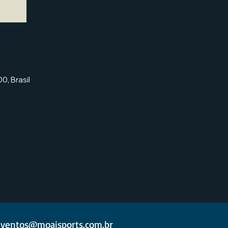
0, Brasil
ventos@moaisports.com.br