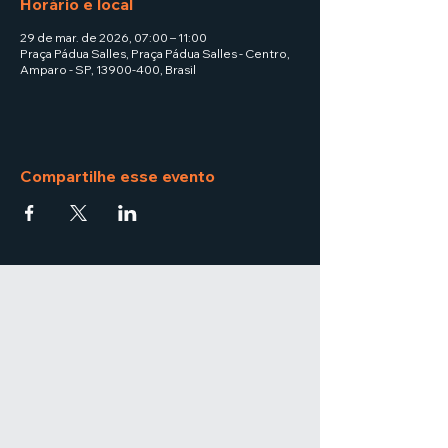
Horário e local
29 de mar. de 2026, 07:00 – 11:00
Praça Pádua Salles, Praça Pádua Salles - Centro,
Amparo - SP, 13900-400, Brasil
Compartilhe esse evento