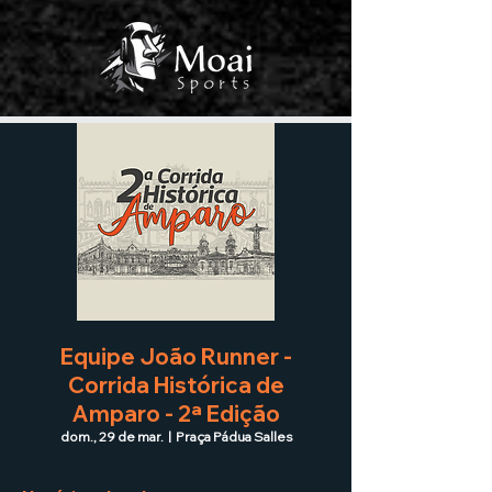
Equipe João Runner -
Corrida Histórica de
Amparo - 2ª Edição
dom., 29 de mar.
  |  
Praça Pádua Salles