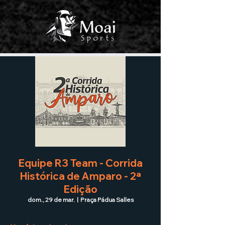
Equipe R3 Team - Corrida
Histórica de Amparo - 2ª
Edição
dom., 29 de mar.
  |  
Praça Pádua Salles