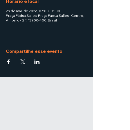
Horário e local
29 de mar. de 2026, 07:00 – 11:00
Praça Pádua Salles, Praça Pádua Salles - Centro,
Amparo - SP, 13900-400, Brasil
Compartilhe esse evento