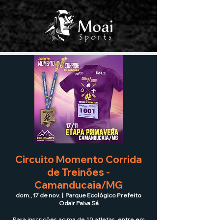
Circuito Momento Corrida
de Treinões -
Camanducaia/MG
dom., 17 de nov.
  |  
Parque Ecológico Prefeito
Odair Paiva Sá
Para inscrições acima de 10 atletas, entre em