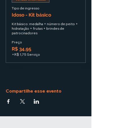
Tipo de ingresso
Idoso - Kit básico
Kit básico: medalha + número de peito + 
hidratação + frutas + brindes de 
patrocinadores
Preço
R$ 34,95
+R$ 1,75 Serviço
Compartilhe esse evento