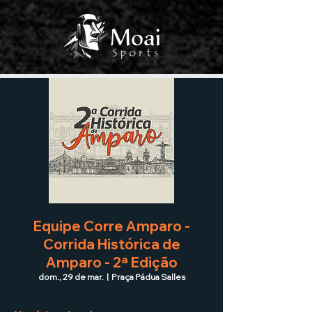
Equipe Corre Amparo -
Corrida Histórica de
Amparo - 2ª Edição
dom., 29 de mar.
  |  
Praça Pádua Salles