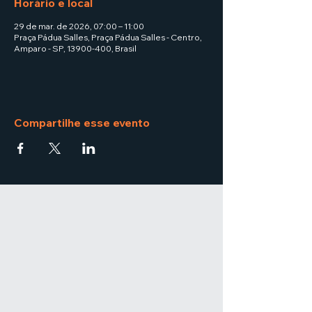
Horário e local
29 de mar. de 2026, 07:00 – 11:00
Praça Pádua Salles, Praça Pádua Salles - Centro,
Amparo - SP, 13900-400, Brasil
Compartilhe esse evento