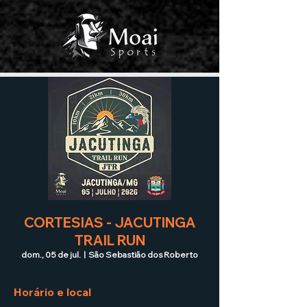
CORTESIAS - JACUTINGA
TRAIL RUN
dom., 05 de jul.
  |  
São Sebastião dos Roberto
Horário e local